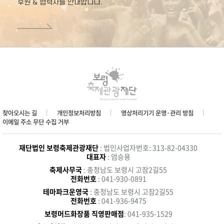
후원 & 협력사를 안내합니다.
찾아오시는 길
개인정보처리방침
영상처리기기 운영·관리 방침
이메일 주소 무단 수집 거부
재단법인 보령축제관광재단
: 법인사업자번호: 313-82-04330
대표자
: 엄승용
축제사무국
: 충청남도 보령시 고잠2길55
전화번호
: 041-930-0891
테마파크운영국
: 충청남도 보령시 고잠2길55
전화번호
: 041-936-9475
보령머드화장품 직영판매점
: 041-935-1529