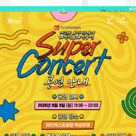
보령 워케이션 센터 수익시설(카페)
보령 워케이션 센터 수익시
운영 사업자를 모집합니다. 자세한
(어린이놀이방) 운영 사업자
사항은 첨부 파일 확인 부탁드립니다.
모집합니다. 자세한 사항은 첨부 파일
확인 부탁드립니다.
2026-07-27
2026-07-08
주요사업
보령머드축제, 보령머드화장품 등
주요사업을 소개합니다.
보령머드
대천겨울바다
축제
사랑축제
보령머드