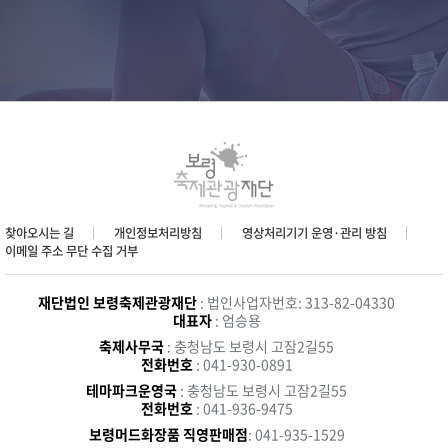
찾아오시는 길
개인정보처리방침
영상처리기기 운영·관리 방침
이메일 주소 무단 수집 거부
재단법인 보령축제관광재단
: 법인사업자번호: 313-82-04330
대표자
: 엄승용
축제사무국
: 충청남도 보령시 고잠2길55
전화번호
: 041-930-0891
테마파크운영국
: 충청남도 보령시 고잠2길55
전화번호
: 041-936-9475
보령머드화장품 직영판매점
: 041-935-1529