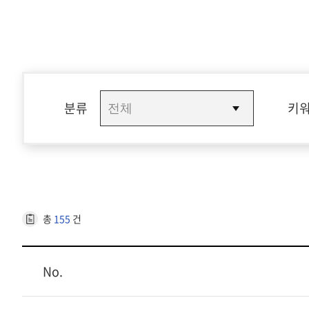
분류
키
총
155
건
No.