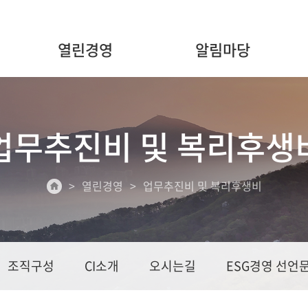
열린경영
알림마당
업무추진비 및 복리후생
열린경영
업무추진비 및 복리후생비
조직구성
CI소개
오시는길
ESG경영 선언