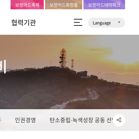
보령머드축제
보령머드화장품
보령머드테마파크
협력기관
Language
비
문
인권경영
탄소중립∙녹색성장 공동 선언문