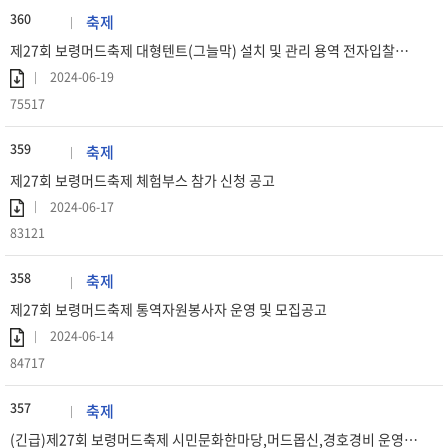
360
축제
제27회 보령머드축제 대형텐트(그늘막) 설치 및 관리 용역 전자입찰안내
2024-06-19
75517
359
축제
제27회 보령머드축제 체험부스 참가 신청 공고
2024-06-17
83121
358
축제
제27회 보령머드축제 통역자원봉사자 운영 및 모집공고
2024-06-14
84717
357
축제
(긴급)제27회 보령머드축제 시민문화한마당,머드몹신,경호경비 운영용역 입찰공고(협상에 의한 계약)