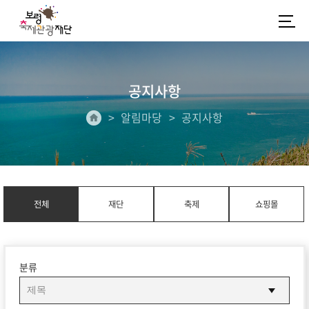
공지사항
알림마당
공지사항
전체
재단
축제
쇼핑몰
분류