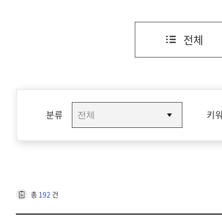
전체
분류
키
총
192
건