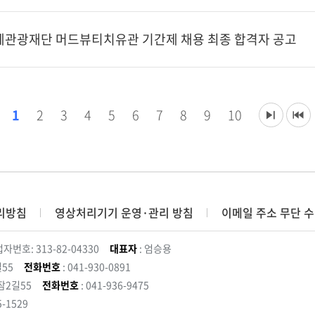
축제관광재단 머드뷰티치유관 기간제 채용 최종 합격자 공고
1
2
3
4
5
6
7
8
9
10
리방침
영상처리기기 운영·관리 방침
이메일 주소 무단 수
자번호: 313-82-04330
대표자
: 엄승용
55
전화번호
: 041-930-0891
잠2길55
전화번호
: 041-936-9475
5-1529