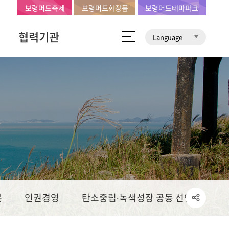
보령머드축제
보령머드화장품
보령머드테마파크
협력기관
Language
문
인권경영
탄소중립∙녹색성장 공동 선언문