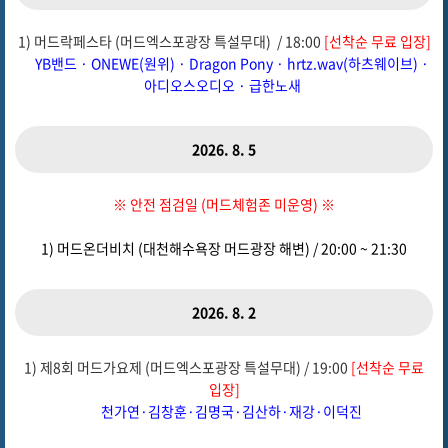
1) 머드락페스타 (머드엑스포광장 특설무대) / 18:00
[선착순 무료 입장]
YB밴드 · ONEWE(원위) · Dragon Pony · hrtz.wav(하츠웨이브) ·
아디오스오디오 · 급한노새
2026. 8. 5
※ 안전 점검일 (머드체험존 미운영) ※
1) 머드온더비치 (대천해수욕장 머드광장 해변) / 20:00 ~ 21:30
2026. 8. 2
1) 제8회 머드가요제 (머드엑스포광장 특설무대) / 19:00
[선착순 무료
입장]
천가연·김창훈·김명국·김산하·재강·이덕진