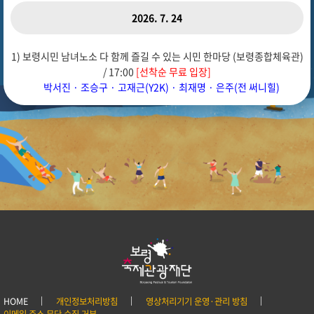
2026. 7. 24
1) 보령시민 남녀노소 다 함께 즐길 수 있는 시민 한마당 (보령종합체육관)
/ 17:00
[선착순 무료 입장]
박서진 · 조승구 · 고재근(Y2K) · 최재명 · 은주(전 써니힐)
HOME
개인정보처리방침
영상처리기기 운영·관리 방침