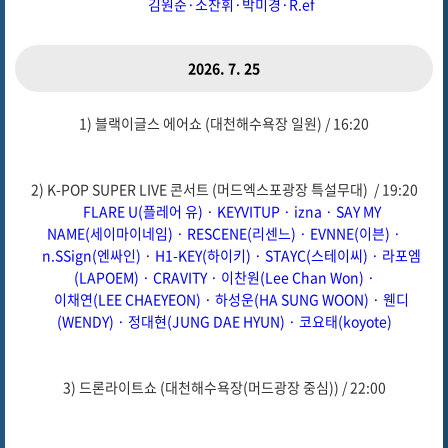
김원준·소찬휘·박미경·R.ef
2026. 7. 25
1) 블랙이글스 에어쇼 (대천해수욕장 일원) / 16:20
2) K-POP SUPER LIVE 콘서트 (머드엑스포광장 특설무대) / 19:20
FLARE U(플레어 유) · KEYVITUP · izna · SAY MY
NAME(세이마이네임) · RESCENE(리센느) · EVNNE(이븐) ·
n.SSign(엔싸인) ·
H1-KEY(하이키) · STAYC(스테이씨) ·
라포엠
(LAPOEM)
·
CRAVITY · 이찬원(Lee Chan Won) ·
이채연(LEE CHAEYEON) ·
하성운(HA SUNG WOON) · 웬디
(WENDY) ·
정대현(JUNG DAE HYUN) · 코요태(koyote)
3) 드론라이트쇼 (대천해수욕장(머드광장 중심)) / 22:00