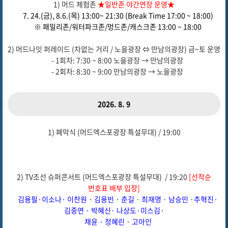
1) 머드 체험존
★일반존 야간연장 운영★
7. 24.(금), 8.6.(목) 13:00~ 21:30 (Break Time 17:00 ~ 18:00)
※ 패밀리존/워터파크존/멍드존/캐스크존 13:00 ~ 18:00
2) 머드나잇 퍼레이드 (차없는 거리 / 노을광장 ⇔ 만남의광장) 금~토 운영
- 1회차: 7:30 ~ 8:00 노을광장 → 만남의광장
- 2회차: 8:30 ~ 9:00 만남의광장 → 노을광장
2026. 8. 9
1) 폐막식 (머드엑스포광장 특설무대) / 19:00
2) TV조선 슈퍼콘서트 (머드엑스포광장 특설무대) / 19:20
[선착순
번호표 배부 입장]
김용필·이소나· 이찬원 · 김용빈 · 춘길 · 최재명 · 남승민
·
추혁진
·
김중연
· 박혜신
· 나상도
·
미스김
·
채윤 · 정혜린 · 고아인