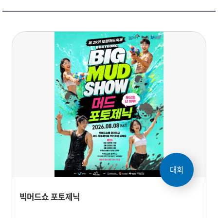
대회
빅머드쇼 포토제닉