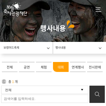
행사내용
보령머드축제
행사내용
전체
공연
체험
대회
연계행사
전시판매
총
1
개