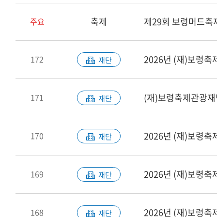
축제
제29회 보령머드축
주요
2026년 (재)보령
172
재단
(재)보령축제관광재
171
재단
170
재단
2026년 (재)보령
169
재단
168
재단