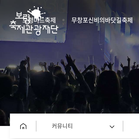
보령머드축제
무창포신비의바닷길축제
커뮤니티