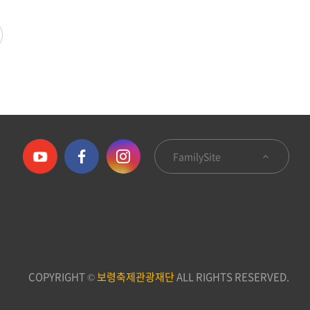
FamilySite
COPYRIGHT ©
보령축제관광재단
ALL RIGHTS RESERVED.