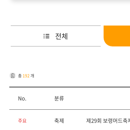
전체
총
192
개
No.
분류
축제
제29회 보령머드축
주요