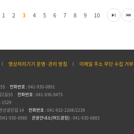
1
2
3
4
5
6
7
8
9
10
영상처리기기 운영·관리 방침
이메일 주소 무단 수집 거부
55
전화번호
: 041-930-0891
잠2길55
전화번호
: 041-936-9475
5-1529
관산공단길 14
전화번호
: 041-932-2208/2239
/041-930-0980
관광안내소(머드광장)
: 041-930-0883