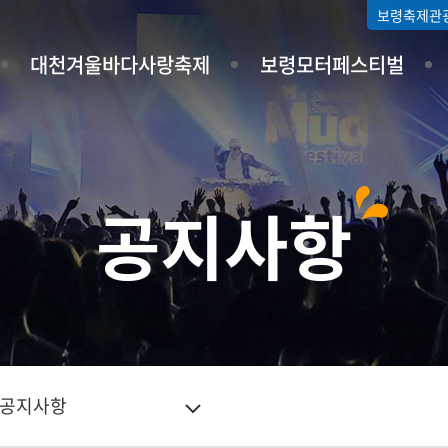
보령축제관
대천겨울바다사랑축제
보령모터페스티벌
공지사항
공지사항