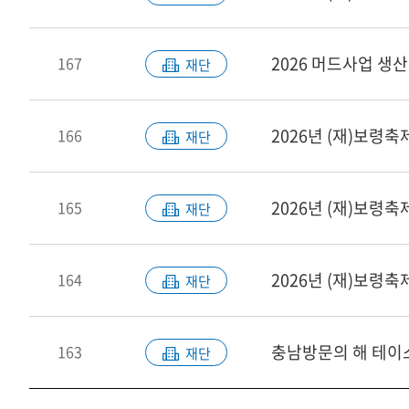
2026 머드사업 생
167
재단
2026년 (재)보령
166
재단
165
재단
2026년 (재)보령
164
재단
충남방문의 해 테이스
163
재단