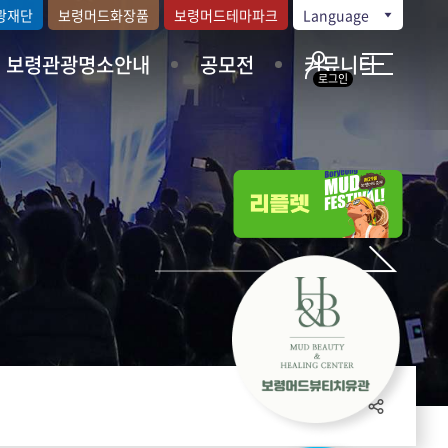
광재단
보령머드화장품
보령머드테마파크
Language
보령관광명소안내
공모전
커뮤니티
로그인