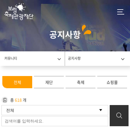
공지사항
커뮤니티
공지사항
전체
재단
축제
쇼핑몰
총
618
개