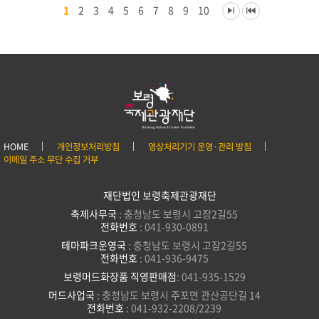
1
2
3
4
5
6
7
8
9
10
HOME
개인정보처리방침
영상처리기기 운영·관리 방침
이메일 주소 무단 수집 거부
재단법인 보령축제관광재단
축제사무국
: 충청남도 보령시 고잠2길55
전화번호
: 041-930-0891
테마파크운영국
: 충청남도 보령시 고잠2길55
전화번호
: 041-936-9475
보령머드화장품 직영판매점
: 041-935-1529
머드사업국
: 충청남도 보령시 주포면 관산공단길 14
전화번호
: 041-932-2208/2239