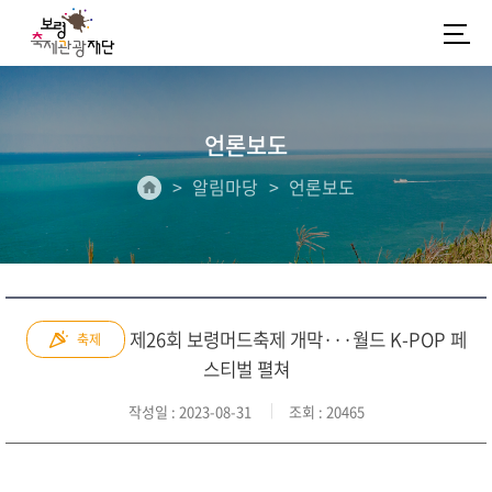
언론보도
알림마당
언론보도
제26회 보령머드축제 개막···월드 K-POP 페
축제
스티벌 펼쳐
작성일
: 2023-08-31
조회
: 20465