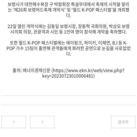
보령시가 대천해수욕장 구 박람회장 특설무대에서 축제의 시작을 알리
는 ‘제26회 보령머드축제 개막식’ 및 ‘월드 K-POP 페스티벌’을 개최했
다.
22일 열린 개막식에는 김동일 보령시장, 장동혁 국회의원, 박상모 보령
시의회 의장, 관광객과 시민 등 1만여 명이 참석해 개막을 축하했다.
또한 월드 K-POP 페스티벌에는 에이핑크, 하이키, 이채연, B.I 등 K-
POP 가수 15팀이 출연해 관객들에게 화려한 공연으로 눈길을 사로잡았
다.
출처: 에너지경제신문 (https://www.ekn.kr/web/view.php?
key=20230723010006481)
목록