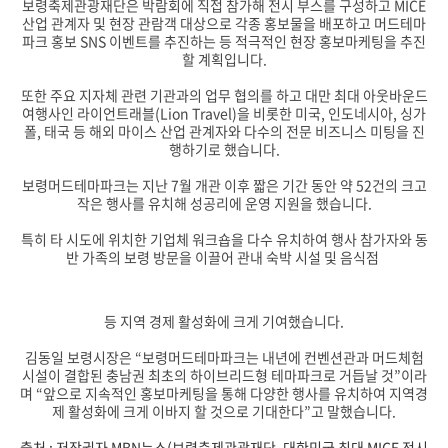
보령축제관광재단은 박람회에 직접 참가해 전시 부스를 구성하고 MICE
산업 관계자 및 현장 관람객 대상으로 각종 홍보물을 배포하고 머드테마
파크 홍보 SNS 이벤트를 추진하는 등 적극적인 현장 홍보마케팅을 추진
할 계획입니다.
또한 주요 지자체 관련 기관과의 업무 협의를 하고 대만 최대 아웃바운드
여행사인 라이언트래블(Lion Travel)을 비롯한 미국, 인도네시아, 싱가
폴, 태국 등 해외 마이스 산업 관계자와 다수의 전문 비즈니스 미팅을 진
행하기로 했습니다.
보령머드테마파크는 지난 7월 개관 이후 짧은 기간 동안 약 52건의 크고
작은 행사를 유치해 성공리에 운영 지원을 했습니다.
특히 타 시도에 위치한 기업체 워크숍을 다수 유치하여 행사 참가자와 동
반 가족의 보령 방문을 이끌어 관내 숙박 시설 및 음식점
등 지역 경제 활성화에 크게 기여했습니다.
김동일 보령시장은 “보령머드테마파크는 내년에 컨벤션관과 머드체험
시설이 결합된 충남권 최초의 하이브리드형 테마파크로 거듭날 것”이라
며 “앞으로 지속적인 홍보마케팅을 통해 다양한 행사를 유치하여 지역경
제 활성화에 크게 이바지 할 것으로 기대한다”고 말했습니다.
출처 : 저작권자 MBN뉴스(
보령축제관광재단, 대한민국 최대 MICE 전시