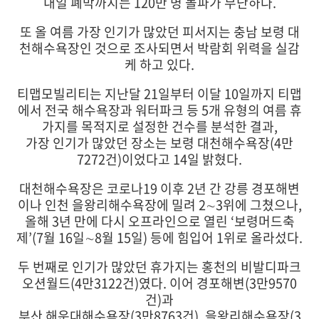
내일 폐막까지는 120만 명 돌파가 무난하다.
또 올 여름 가장 인기가 많았던 피서지는 충남 보령 대
천해수욕장인 것으로 조사되면서 박람회 위력을 실감
케 하고 있다.
티맵모빌리티는 지난달 21일부터 이달 10일까지 티맵
에서 전국 해수욕장과 워터파크 등 5개 유형의 여름 휴
가지를 목적지로 설정한 건수를 분석한 결과,
가장 인기가 많았던 장소는 보령 대천해수욕장(4만
7272건)이었다고 14일 밝혔다.
대천해수욕장은 코로나19 이후 2년 간 강릉 경포해변
이나 인천 을왕리해수욕장에 밀려 2∼3위에 그쳤으나,
올해 3년 만에 다시 오프라인으로 열린 ‘보령머드축
제’(7월 16일∼8월 15일) 등에 힘입어 1위로 올라섰다.
두 번째로 인기가 많았던 휴가지는 홍천의 비발디파크
오션월드(4만3122건)였다. 이어 경포해변(3만9570
건)과
부산 해운대해수욕장(3만8763건), 을왕리해수욕장(3