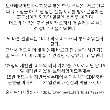
보령해양머드박람회장을 찾은 한 방문객은 “서로 편을
나눠 게임을 하고, 진 팀은 진흙 세례를 받아 온몸이 진
흙투성이가 되지만 얼굴엔 웃음꽃”이라며
“머드의 매력은 궃은 날씨가 오히려 더 즐거움을 주는
것 같다”고 즐거워했다.
또 다른 관람객은 “비가 와서 머드가 더 부드러워진거
같다.
그래서 머드를 더 많이 몸에 바르고 친구들과 시간 가는
줄 모르고 재미있게 놀 수 있었던 것 같았다”고 말했다.
‘해양의 재발견, 머드의 미래 가치’를 주제로 지난 달 16
일 개막한 제25회 보령해양머드축제는
15일 머드광장 해변특설무대에서 폐막식과 EDM축하
공연을 마지막으로 31일간의 대장정의 막을 내린다.
출처: 뉴스1 이찬선 기자 https://www.news1.kr/articles/4772747