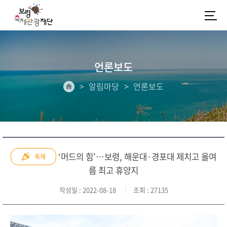
언론보도
알림마당
언론보도
‘머드의 힘’…보령, 해운대·경포대 제치고 올여
축제
름 최고 휴양지
작성일
: 2022-08-18
조회
: 27135