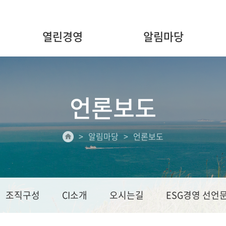
열린경영
알림마당
언론보도
알림마당
언론보도
조직구성
CI소개
오시는길
ESG경영 선언