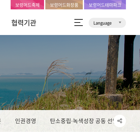
보령머드축제
보령머드화장품
보령머드테마파크
협력기관
Language
문
인권경영
탄소중립∙녹색성장 공동 선언문