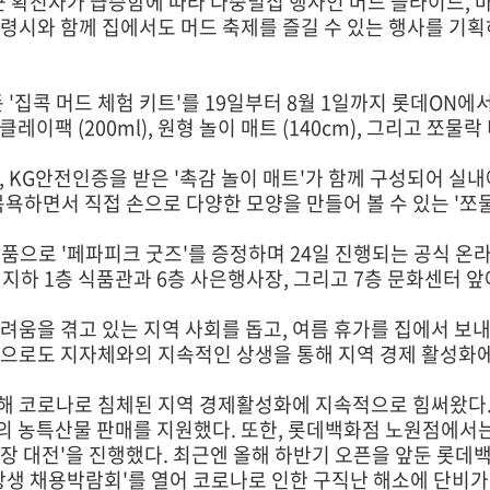
최근 확진자가 급증함에 따라 다중밀집 행사인 머드 슬라이드, 
령시와 함께 집에서도 머드 축제를 즐길 수 있는 행사를 기획
집콕 머드 체험 키트'를 19일부터 8월 1일까지 롯데ON에
클레이팩 (200ml), 원형 놀이 매트 (140cm), 그리고 쪼물
 KG안전인증을 받은 '촉감 놀이 매트'가 함께 구성되어 실내
욕하면서 직접 손으로 다양한 모양을 만들어 볼 수 있는 '쪼물락
은품으로 '페파피크 굿즈'를 증정하며 24일 진행되는 공식 온라
지하 1층 식품관과 6층 사은행사장, 그리고 7층 문화센터 앞
려움을 겪고 있는 지역 사회를 돕고, 여름 휴가를 집에서 
앞으로도 지자체와의 지속적인 상생을 통해 지역 경제 활성화에
해 코로나로 침체된 지역 경제활성화에 지속적으로 힘써왔다.
가의 농특산물 판매를 지원했다. 또한, 롯데백화점 노원점에서
, '김장 대전'을 진행했다. 최근엔 올해 하반기 오픈을 앞둔
상생 채용박람회'를 열어 코로나로 인한 구직난 해소에 단비가