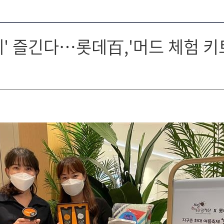
' 즐긴다…롯데百,'머드 체험 키트