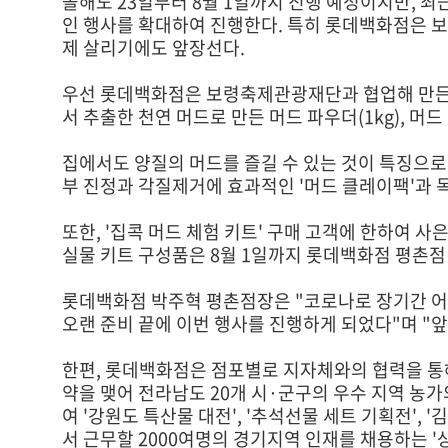
올해도 23일부터 8월 1일까지 진행 예정이지만, 
인 행사를 확대하여 진행한다. 특히 롯데백화점은 보
제 살리기에도 앞장선다.
우선 롯데백화점은 보령축제관광재단과 협업해 만든 '
서 추출한 천연 머드로 만든 머드 파우더(1kg), 머드 
집에서도 양질의 머드를 즐길 수 있는 것이 특징으로,
부 진정과 각질제거에 효과적인 '머드 클레이팩'과 목
또한, '집콕 머드 체험 키트' 구매 고객에 한하여 사
실물 키트 구성품은 8월 1일까지 롯데백화점 평촌점 
롯데백화점 박주혁 평촌점장은 "코로나로 장기간 어
오랜 준비 끝에 이번 행사를 진행하게 되었다"며 "
한편, 롯데백화점은 점포별로 지자체와의 협력을 통
약을 맺어 전라남도 20개 시·군구의 우수 지역 농
여 '강원도 특산물 대전', '추석선물 세트 기획전'
서 근무할 2000여명의 경기지역 인재를 채용하는 '