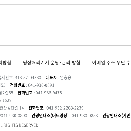
리방침
영상처리기기 운영·관리 방침
이메일 주소 무단 수
자번호: 313-82-04330
대표자
: 엄승용
55
전화번호
: 041-930-0891
잠2길55
전화번호
: 041-936-9475
5-1529
 관산공단길 14
전화번호
: 041-932-2208/2239
3/041-930-0890
관광안내소(머드광장)
: 041-930-0883
관광안내소(시민
L RIGHTS RESERVED.