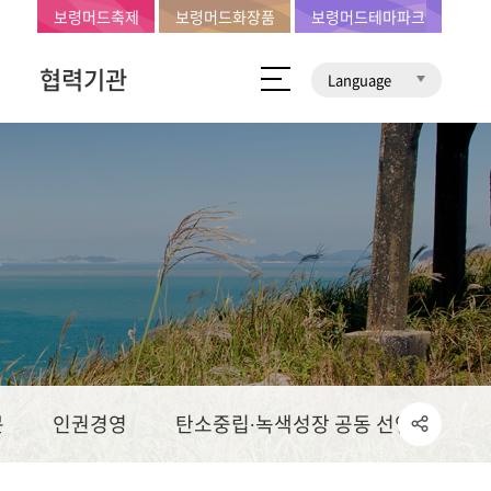
보령머드축제
보령머드화장품
보령머드테마파크
협력기관
Language
문
인권경영
탄소중립∙녹색성장 공동 선언문