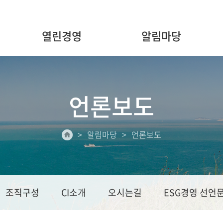
열린경영
알림마당
언론보도
알림마당
언론보도
조직구성
CI소개
오시는길
ESG경영 선언