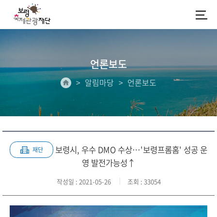
언론보도
알림마당
언론보도
보령시, 우수 DMO 수상…'보령프롬홈' 성공 운
재단
영 발전가능성↑
작성일
: 2021-05-26
조회
: 33054