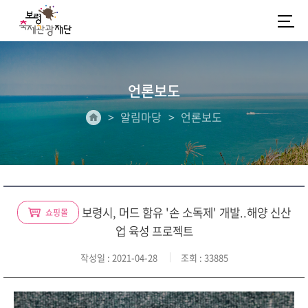
언론보도
알림마당
언론보도
보령시, 머드 함유 '손 소독제' 개발..해양 신산
쇼핑몰
업 육성 프로젝트
작성일
: 2021-04-28
조회
: 33885