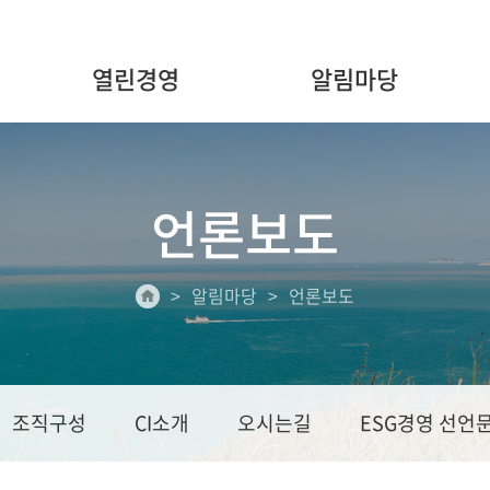
열린경영
알림마당
언론보도
알림마당
언론보도
조직구성
CI소개
오시는길
ESG경영 선언