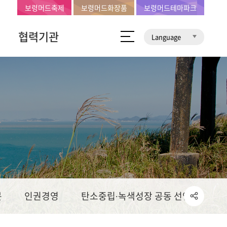
보령머드축제
보령머드화장품
보령머드테마파크
협력기관
Language
문
인권경영
탄소중립∙녹색성장 공동 선언문