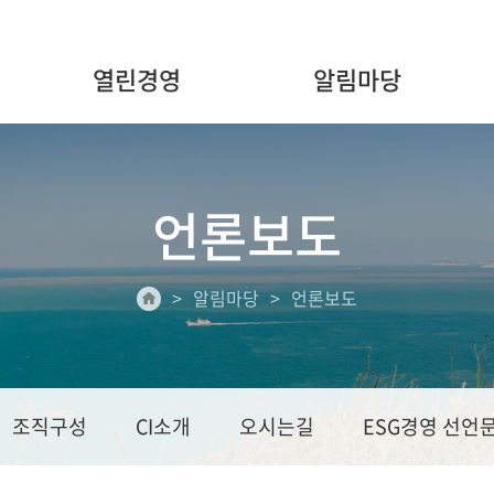
열린경영
알림마당
언론보도
알림마당
언론보도
조직구성
CI소개
오시는길
ESG경영 선언