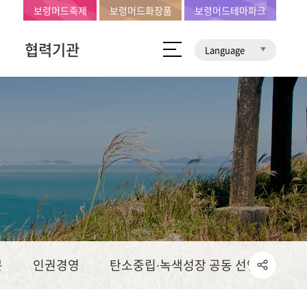
보령머드축제
보령머드화장품
보령머드테마파크
협력기관
Language
문
인권경영
탄소중립∙녹색성장 공동 선언문