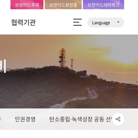
보령머드축제
보령머드화장품
보령머드테마파크
협력기관
Language
비
문
인권경영
탄소중립∙녹색성장 공동 선언문