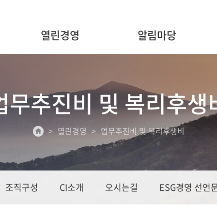
열린경영
알림마당
업무추진비 및 복리후생
열린경영
업무추진비 및 복리후생비
조직구성
CI소개
오시는길
ESG경영 선언