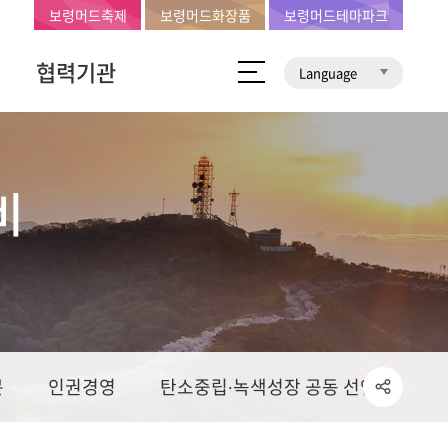
보령머드축제
보령머드화장품
보령머드테마파크
협력기관
Language
비
문
인권경영
탄소중립∙녹색성장 공동 선언문