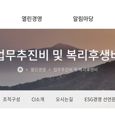
열린경영
알림마당
업무추진비 및 복리후생
열린경영
업무추진비 및 복리후생비
조직구성
CI소개
오시는길
ESG경영 선언