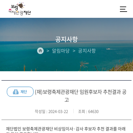
공지사항
알림마당
공지사항
(재)보령축제관광재단 임원후보자 추천결과 공
재단
고
작성일
: 2024-03-22
조회
: 64630
재단법인 보령축제관광재단 비상임이사·감사 후보자 추천 결과를 아래