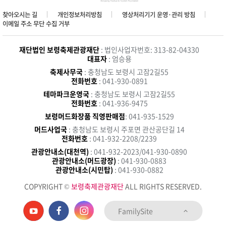
찾아오시는 길
개인정보처리방침
영상처리기기 운영·관리 방침
이메일 주소 무단 수집 거부
재단법인 보령축제관광재단
: 법인사업자번호: 313-82-04330
대표자
: 엄승용
축제사무국
: 충청남도 보령시 고잠2길55
전화번호
: 041-930-0891
테마파크운영국
: 충청남도 보령시 고잠2길55
전화번호
: 041-936-9475
보령머드화장품 직영판매점
: 041-935-1529
머드사업국
: 충청남도 보령시 주포면 관산공단길 14
전화번호
: 041-932-2208/2239
관광안내소(대천역)
: 041-932-2023/041-930-0890
관광안내소(머드광장)
: 041-930-0883
관광안내소(시민탑)
: 041-930-0882
COPYRIGHT ©
보령축제관광재단
ALL RIGHTS RESERVED.
FamilySite