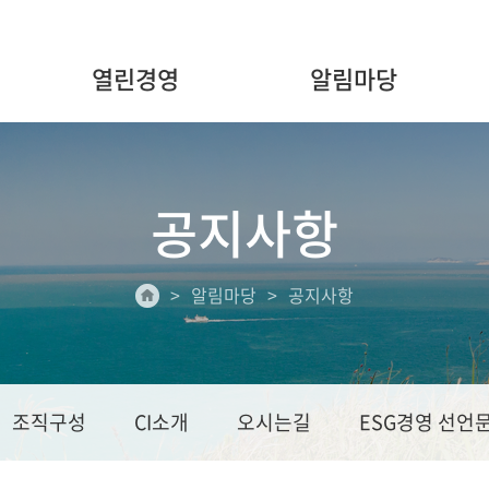
열린경영
알림마당
공지사항
알림마당
공지사항
조직구성
CI소개
오시는길
ESG경영 선언