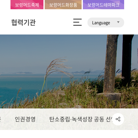
보령머드축제
보령머드화장품
보령머드테마파크
협력기관
Language
문
인권경영
탄소중립∙녹색성장 공동 선언문