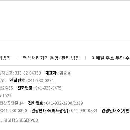
리방침
영상처리기기 운영·관리 방침
이메일 주소 무단 수
자번호: 313-82-04330
대표자
: 엄승용
55
전화번호
: 041-930-0891
잠2길55
전화번호
: 041-936-9475
5-1529
 관산공단길 14
전화번호
: 041-932-2208/2239
3/041-930-0890
관광안내소(머드광장)
: 041-930-0883
관광안내소(시민
L RIGHTS RESERVED.