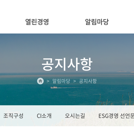
열린경영
알림마당
공지사항
알림마당
공지사항
조직구성
CI소개
오시는길
ESG경영 선언