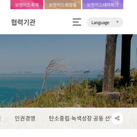
보령머드축제
보령머드화장품
보령머드테마파크
협력기관
Language
문
인권경영
탄소중립∙녹색성장 공동 선언문