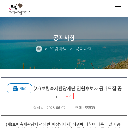
공지사항
알림마당
공지사항
(재)보령축제관광재단 임원후보자 공개모집 공
재단
고
주요
작성일
: 2023-06-02
조회
: 88609
(재)보령축제관광재단 임원(비상임이사) 직위에 대하여 다음과 같이 공