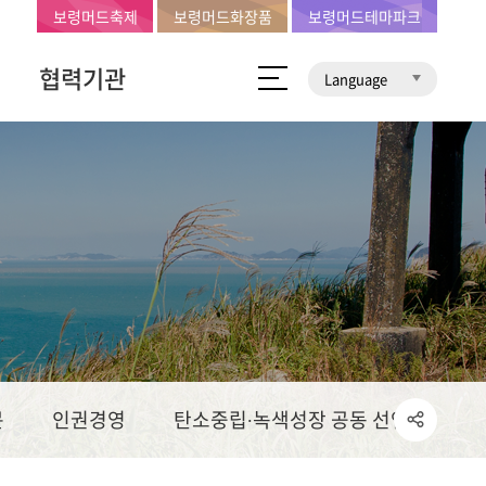
보령머드축제
보령머드화장품
보령머드테마파크
협력기관
Language
문
인권경영
탄소중립∙녹색성장 공동 선언문