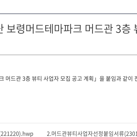
 보령머드테마파크 머드관 3층 
드관 3층 뷰티 사업자 모집 공고 계획」을 붙임과 같이 진
220).hwp
2.머드관뷰티사업자선정붙임서류(23010