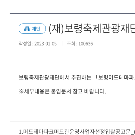
(재)보령축제관광재단
재단
작성일
: 2023-01-05
조회
: 100636
보령축제관광재단에서 추진하는 「보령머드테마파크 머
※세부내용은 붙임문서 참고 바랍니다.
1.머드테마파크머드관운영사업자선정입찰공고문_(221