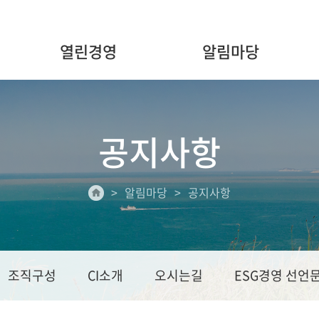
열린경영
알림마당
공지사항
알림마당
공지사항
조직구성
CI소개
오시는길
ESG경영 선언