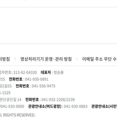
리방침
영상처리기기 운영·관리 방침
이메일 주소 무단 수
자번호: 313-82-04330
대표자
: 엄승용
55
전화번호
: 041-930-0891
잠2길55
전화번호
: 041-936-9475
5-1529
 관산공단길 14
전화번호
: 041-932-2208/2239
3/041-930-0890
관광안내소(머드광장)
: 041-930-0883
관광안내소(시민
L RIGHTS RESERVED.