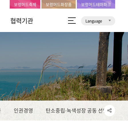
보령머드축제
보령머드화장품
보령머드테마파크
협력기관
Language
문
인권경영
탄소중립∙녹색성장 공동 선언문