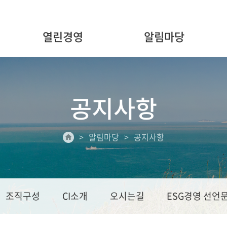
열린경영
알림마당
공지사항
알림마당
공지사항
조직구성
CI소개
오시는길
ESG경영 선언