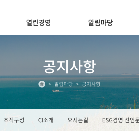
열린경영
알림마당
공지사항
알림마당
공지사항
조직구성
CI소개
오시는길
ESG경영 선언