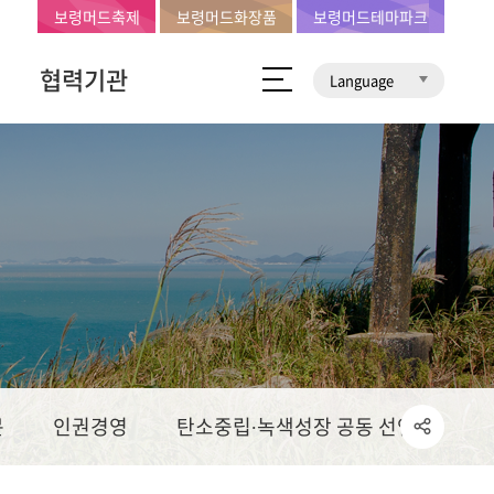
보령머드축제
보령머드화장품
보령머드테마파크
협력기관
Language
문
인권경영
탄소중립∙녹색성장 공동 선언문