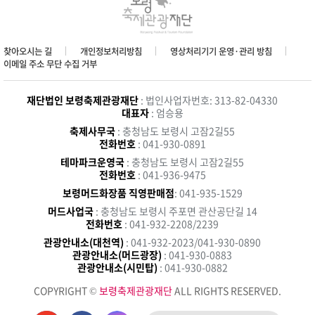
찾아오시는 길
개인정보처리방침
영상처리기기 운영·관리 방침
이메일 주소 무단 수집 거부
재단법인 보령축제관광재단
: 법인사업자번호: 313-82-04330
대표자
: 엄승용
축제사무국
: 충청남도 보령시 고잠2길55
전화번호
: 041-930-0891
테마파크운영국
: 충청남도 보령시 고잠2길55
전화번호
: 041-936-9475
보령머드화장품 직영판매점
: 041-935-1529
머드사업국
: 충청남도 보령시 주포면 관산공단길 14
전화번호
: 041-932-2208/2239
관광안내소(대천역)
: 041-932-2023/041-930-0890
관광안내소(머드광장)
: 041-930-0883
관광안내소(시민탑)
: 041-930-0882
COPYRIGHT ©
보령축제관광재단
ALL RIGHTS RESERVED.