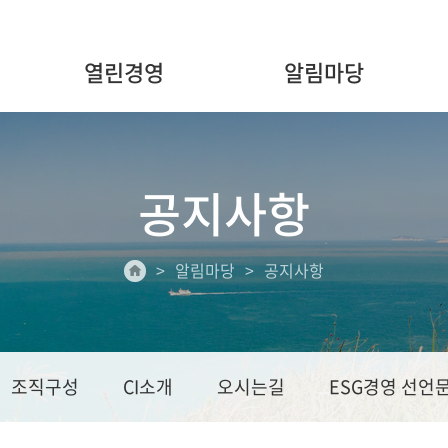
열린경영
알림마당
공지사항
알림마당
공지사항
조직구성
CI소개
오시는길
ESG경영 선언