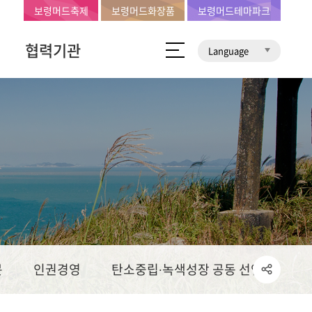
보령머드축제
보령머드화장품
보령머드테마파크
협력기관
Language
문
인권경영
탄소중립∙녹색성장 공동 선언문