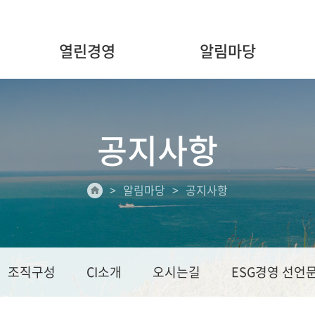
열린경영
알림마당
공지사항
알림마당
공지사항
조직구성
CI소개
오시는길
ESG경영 선언