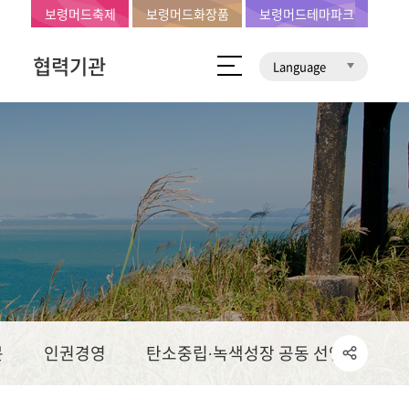
보령머드축제
보령머드화장품
보령머드테마파크
협력기관
Language
문
인권경영
탄소중립∙녹색성장 공동 선언문