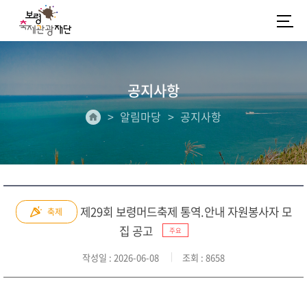
공지사항
알림마당
공지사항
제29회 보령머드축제 통역.안내 자원봉사자 모
축제
집 공고
주요
작성일
: 2026-06-08
조회
: 8658