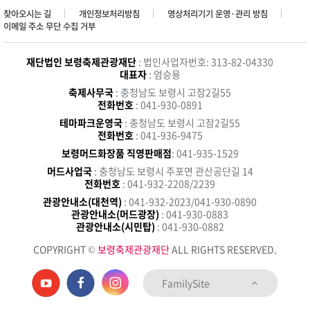
찾아오시는 길
개인정보처리방침
영상처리기기 운영·관리 방침
이메일 주소 무단 수집 거부
재단법인 보령축제관광재단
: 법인사업자번호: 313-82-04330
대표자
: 엄승용
축제사무국
: 충청남도 보령시 고잠2길55
전화번호
: 041-930-0891
테마파크운영국
: 충청남도 보령시 고잠2길55
전화번호
: 041-936-9475
보령머드화장품 직영판매점
: 041-935-1529
머드사업국
: 충청남도 보령시 주포면 관산공단길 14
전화번호
: 041-932-2208/2239
관광안내소(대천역)
: 041-932-2023/041-930-0890
관광안내소(머드광장)
: 041-930-0883
관광안내소(시민탑)
: 041-930-0882
COPYRIGHT ©
보령축제관광재단
ALL RIGHTS RESERVED.
FamilySite