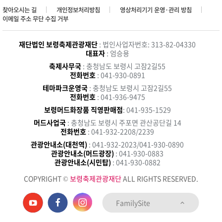
찾아오시는 길
개인정보처리방침
영상처리기기 운영·관리 방침
이메일 주소 무단 수집 거부
재단법인 보령축제관광재단
: 법인사업자번호: 313-82-04330
대표자
: 엄승용
축제사무국
: 충청남도 보령시 고잠2길55
전화번호
: 041-930-0891
테마파크운영국
: 충청남도 보령시 고잠2길55
전화번호
: 041-936-9475
보령머드화장품 직영판매점
: 041-935-1529
머드사업국
: 충청남도 보령시 주포면 관산공단길 14
전화번호
: 041-932-2208/2239
관광안내소(대천역)
: 041-932-2023/041-930-0890
관광안내소(머드광장)
: 041-930-0883
관광안내소(시민탑)
: 041-930-0882
COPYRIGHT ©
보령축제관광재단
ALL RIGHTS RESERVED.
FamilySite