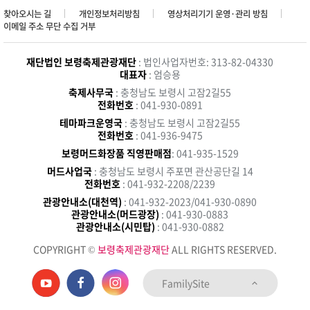
찾아오시는 길
개인정보처리방침
영상처리기기 운영·관리 방침
이메일 주소 무단 수집 거부
재단법인 보령축제관광재단
: 법인사업자번호: 313-82-04330
대표자
: 엄승용
축제사무국
: 충청남도 보령시 고잠2길55
전화번호
: 041-930-0891
테마파크운영국
: 충청남도 보령시 고잠2길55
전화번호
: 041-936-9475
보령머드화장품 직영판매점
: 041-935-1529
머드사업국
: 충청남도 보령시 주포면 관산공단길 14
전화번호
: 041-932-2208/2239
관광안내소(대천역)
: 041-932-2023/041-930-0890
관광안내소(머드광장)
: 041-930-0883
관광안내소(시민탑)
: 041-930-0882
COPYRIGHT ©
보령축제관광재단
ALL RIGHTS RESERVED.
FamilySite