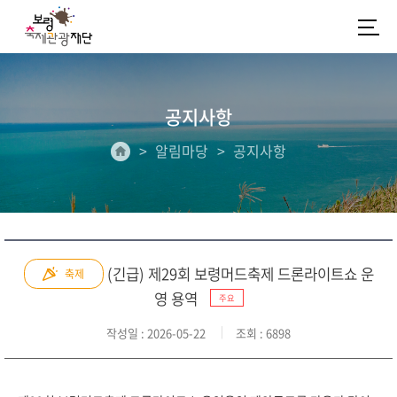
공지사항
알림마당
공지사항
(긴급) 제29회 보령머드축제 드론라이트쇼 운
축제
영 용역
주요
작성일
: 2026-05-22
조회
: 6898