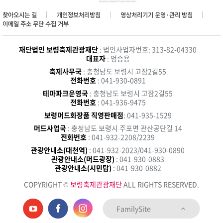
찾아오시는 길
개인정보처리방침
영상처리기기 운영·관리 방침
이메일 주소 무단 수집 거부
재단법인 보령축제관광재단
: 법인사업자번호: 313-82-04330
대표자
: 엄승용
축제사무국
: 충청남도 보령시 고잠2길55
전화번호
: 041-930-0891
테마파크운영국
: 충청남도 보령시 고잠2길55
전화번호
: 041-936-9475
보령머드화장품 직영판매점
: 041-935-1529
머드사업국
: 충청남도 보령시 주포면 관산공단길 14
전화번호
: 041-932-2208/2239
관광안내소(대천역)
: 041-932-2023/041-930-0890
관광안내소(머드광장)
: 041-930-0883
관광안내소(시민탑)
: 041-930-0882
COPYRIGHT ©
보령축제관광재단
ALL RIGHTS RESERVED.
FamilySite