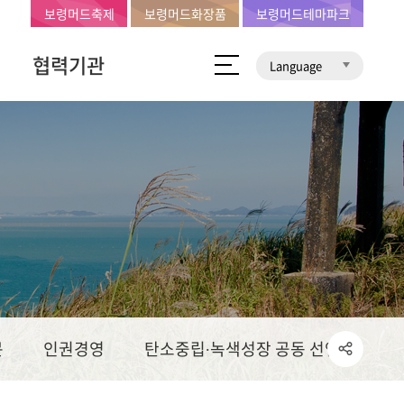
보령머드축제
보령머드화장품
보령머드테마파크
협력기관
Language
문
인권경영
탄소중립∙녹색성장 공동 선언문