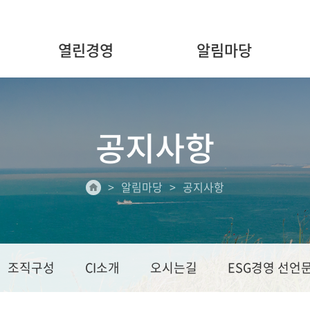
열린경영
알림마당
공지사항
알림마당
공지사항
조직구성
CI소개
오시는길
ESG경영 선언