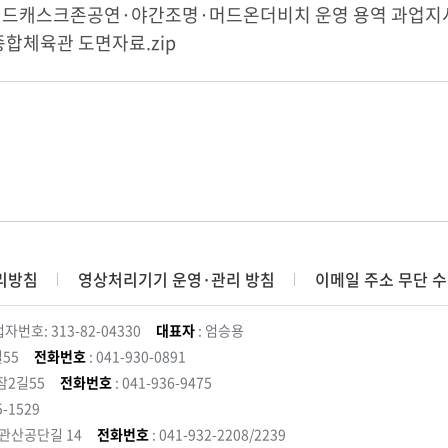
드캐스크존공연·야간조명·머드온더비치 운영 용역 과업지시
합체육관 도면자료.zip
리방침
영상처리기기 운영·관리 방침
이메일 주소 무단 수
자번호: 313-82-04330
대표자
: 엄승용
55
전화번호
: 041-930-0891
잠2길55
전화번호
: 041-936-9475
5-1529
 관산공단길 14
전화번호
: 041-932-2208/2239