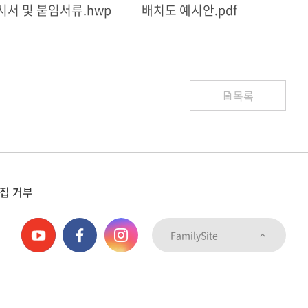
서 및 붙임서류.hwp
배치도 예시안.pdf
목록
집 거부
FamilySite