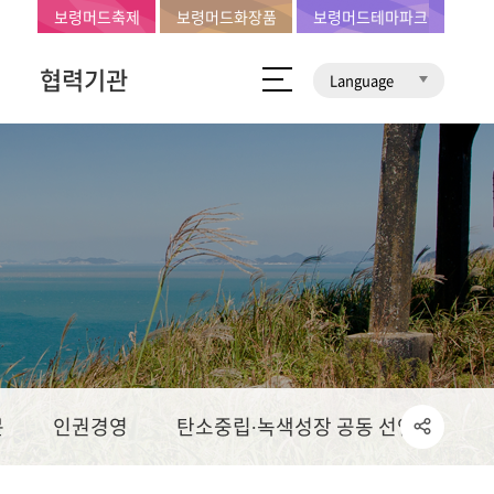
보령머드축제
보령머드화장품
보령머드테마파크
협력기관
Language
문
인권경영
탄소중립∙녹색성장 공동 선언문