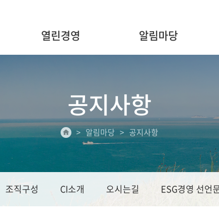
열린경영
알림마당
공지사항
알림마당
공지사항
조직구성
CI소개
오시는길
ESG경영 선언