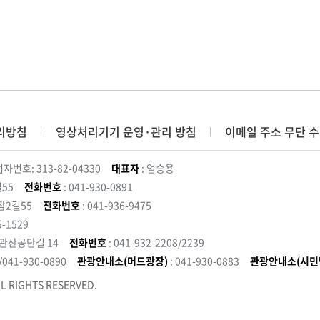
리방침
영상처리기기 운영·관리 방침
이메일 주소 무단 수
자번호: 313-82-04330
대표자
: 엄승용
55
전화번호
: 041-930-0891
잠2길55
전화번호
: 041-936-9475
5-1529
 관산공단길 14
전화번호
: 041-932-2208/2239
3/041-930-0890
관광안내소(머드광장)
: 041-930-0883
관광안내소(시민
L RIGHTS RESERVED.