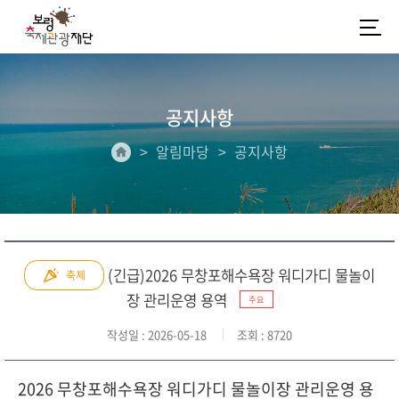
공지사항
알림마당
공지사항
(긴급)2026 무창포해수욕장 워디가디 물놀이
축제
장 관리운영 용역
주요
작성일
: 2026-05-18
조회
: 8720
2026 무창포해수욕장 워디가디 물놀이장 관리운영 용