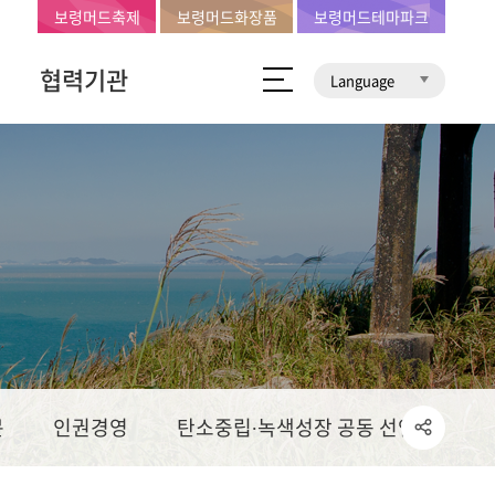
보령머드축제
보령머드화장품
보령머드테마파크
협력기관
Language
문
인권경영
탄소중립∙녹색성장 공동 선언문