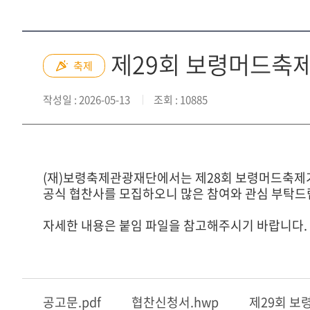
제29회 보령머드축
축제
작성일
: 2026-05-13
조회
: 10885
(재)보령축제관광재단에서는 제28회 보령머드축제
공식 협찬사를 모집하오니 많은 참여와 관심 부탁드
자세한 내용은 붙임 파일을 참고해주시기 바랍니다.
공고문.pdf
협찬신청서.hwp
제29회 보