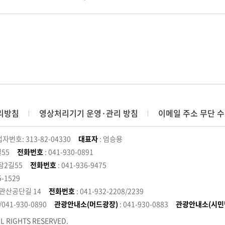
리방침
영상처리기기 운영·관리 방침
이메일 주소 무단 수
자번호: 313-82-04330
대표자
: 엄승용
55
전화번호
: 041-930-0891
잠2길55
전화번호
: 041-936-9475
5-1529
 관산공단길 14
전화번호
: 041-932-2208/2239
3/041-930-0890
관광안내소(머드광장)
: 041-930-0883
관광안내소(시민
L RIGHTS RESERVED.