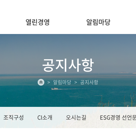
열린경영
알림마당
공지사항
알림마당
공지사항
조직구성
CI소개
오시는길
ESG경영 선언