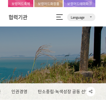
보령머드축제
보령머드화장품
보령머드테마파크
협력기관
Language
문
인권경영
탄소중립∙녹색성장 공동 선언문