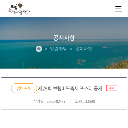
공지사항
알림마당
공지사항
제29회 보령머드축제 포스터 공개
축제
주요
작성일
: 2026-02-27
조회
: 33598