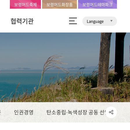
보령머드축제
보령머드화장품
보령머드테마파크
협력기관
Language
문
인권경영
탄소중립∙녹색성장 공동 선언문