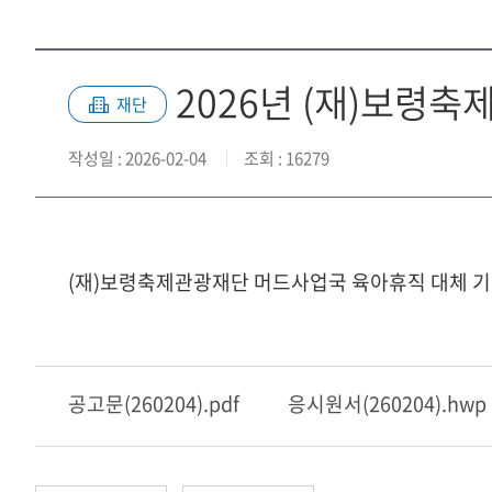
2026년 (재)보령
재단
작성일
: 2026-02-04
조회
: 16279
(재)보령축제관광재단 머드사업국 육아휴직 대체 기
공고문(260204).pdf
응시원서(260204).hwp