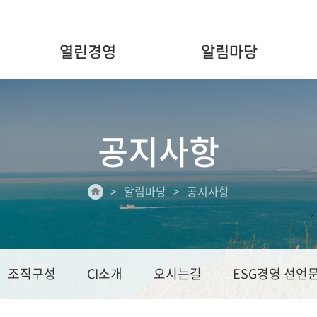
열린경영
알림마당
공지사항
알림마당
공지사항
조직구성
CI소개
오시는길
ESG경영 선언