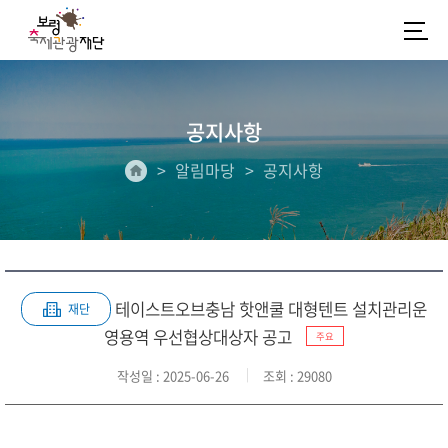
공지사항
알림마당
공지사항
테이스트오브충남 핫앤쿨 대형텐트 설치관리운
재단
영용역 우선협상대상자 공고
주요
작성일
: 2025-06-26
조회
: 29080