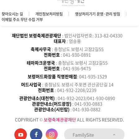
찾아오시는 길
개인정보처리방침
영상처리기기 운영·관리 방침
이메일 주소 무단 수집 거부
재단법인 보령축제관광재단
: 법인사업자번호: 313-82-04330
대표자
: 엄승용
축제사무국
: 충청남도 보령시 고잠2길55
전화번호
: 041-930-0891
테마파크운영국
: 충청남도 보령시 고잠2길55
전화번호
: 041-936-9475
보령머드화장품 직영판매점
: 041-935-1529
머드사업국
: 충청남도 보령시 주포면 관산공단길 14
전화번호
: 041-932-2208/2239
관광안내소(대천역)
: 041-932-2023/041-930-0890
관광안내소(머드광장)
: 041-930-0883
관광안내소(시민탑)
: 041-930-0882
COPYRIGHT ©
보령축제관광재단
ALL RIGHTS RESERVED.
FamilySite