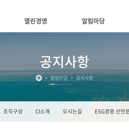
열린경영
알림마당
공지사항
알림마당
공지사항
조직구성
CI소개
오시는길
ESG경영 선언