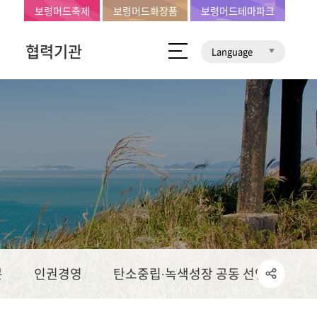
보령머드축제
보령머드화장품
보령머드테마파크
협력기관
Language
문
인권경영
탄소중립∙녹색성장 공동 선언문