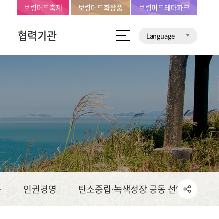
보령머드축제
보령머드화장품
보령머드테마파크
협력기관
Language
문
인권경영
탄소중립∙녹색성장 공동 선언문