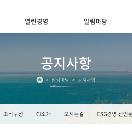
열린경영
알림마당
공지사항
알림마당
공지사항
조직구성
CI소개
오시는길
ESG경영 선언