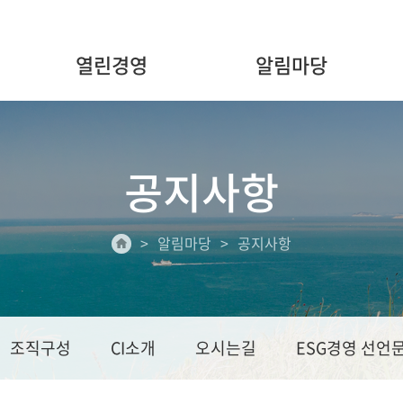
열린경영
알림마당
공지사항
알림마당
공지사항
조직구성
CI소개
오시는길
ESG경영 선언