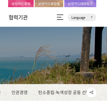
보령머드축제
보령머드화장품
보령머드테마파크
협력기관
Language
문
인권경영
탄소중립∙녹색성장 공동 선언문